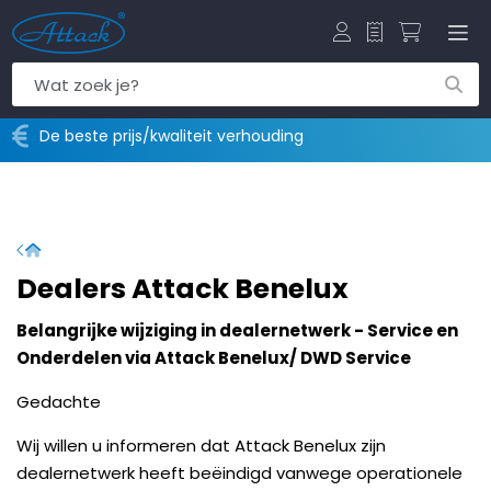
Offerte
Winkelw
De beste prijs/kwaliteit verhouding
Home
Dealers Attack Benelux
Belangrijke wijziging in dealernetwerk - Service en
Onderdelen via Attack Benelux/ DWD Service
Gedachte
Wij willen u informeren dat Attack Benelux zijn
dealernetwerk heeft beëindigd vanwege operationele