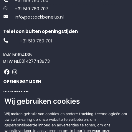
+31 519 760 700
+31 519 760 707
info@attackbenelux.nl
Telefoon buiten openingstijden
+31 519 760 701
KvK 50194135
BTW NL001427743B73
Volg ons op Facebook
Volg ons op Instagram
OPENINGSTIJDEN
INFORMATIE
Wij gebruiken cookies
KLANTENSERVICE
Op zoek naar een
Wij maken gebruik van cookies en andere tracking-technologieën om
uw surfervaring op onze website te verbeteren, om
duurzame
oplossing?
gepersonaliseerde inhoud en advertenties te tonen, om ons
websiteverkeer te analyseren en om te begrijpen waar onze