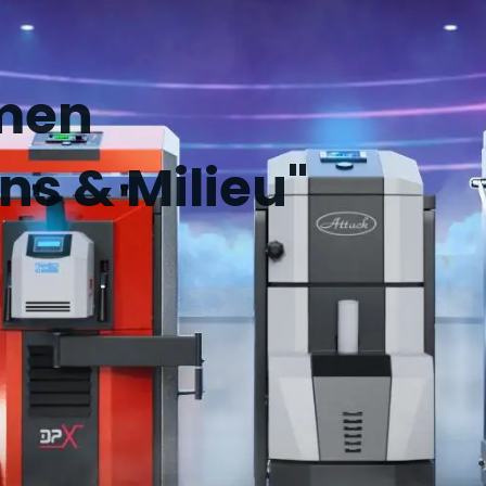
men
s & Milieu"