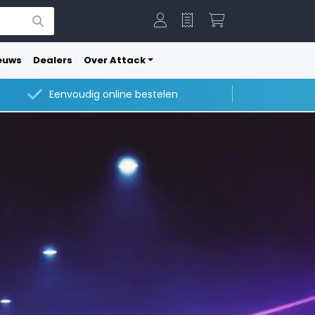
Offerte
Winkelwagen
euws
Dealers
Over Attack
Eenvoudig online bestelen