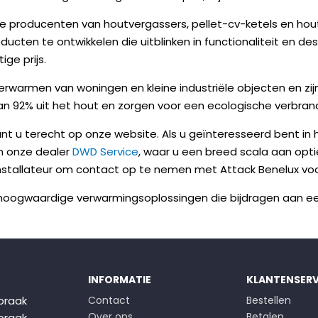
otste producenten van houtvergassers, pellet-cv-ketels en ho
ucten te ontwikkelen die uitblinken in functionaliteit en d
ge prijs.
erwarmen van woningen en kleine industriële objecten en zij
92% uit het hout en zorgen voor een ecologische verbrandi
 u terecht op onze website. Als u geïnteresseerd bent in h
n onze dealer
DWD Service
, waar u een breed scala aan opti
installateur om contact op te nemen met Attack Benelux vo
an hoogwaardige verwarmingsoplossingen die bijdragen aan 
INFORMATIE
KLANTENSERV
praak
Contact
Bestellen
Over ons
Betalen
praak