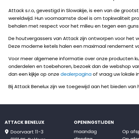
Attack s.r.o, gevestigd in Slowakije, is een van de gro
wereldwijd. Hun voornaamste doel is om topkwaliteit prod
behalen met respect voor het milieu en tegen een gunsti
De houtvergassers van Attack zijn ontworpen voor het v
Deze moderne ketels halen een maximaal rendement van 
Voor meer algemene informatie over onze producten kunt
onderdelen en toebehoren, bezoek dan de webshop va
dan een kijkje op onze
dealerpagina
of vraag uw lokale 
Bij Attack Benelux zijn we toegewijd aan het bieden v
ATTACK BENELUX
OPENINGSTIJDEN
maandag
Op afs
Doorvaart 11-3
dinsdag
Op afs