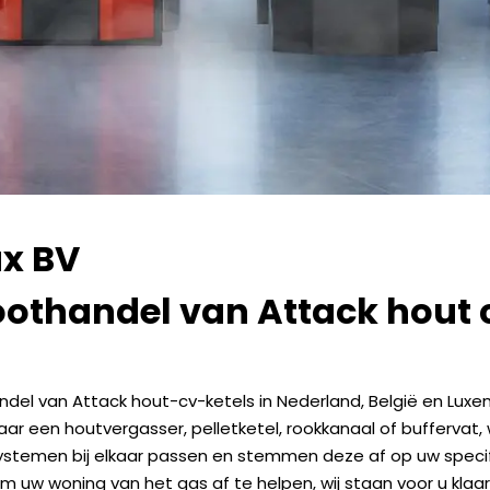
ux BV
oothandel van Attack hout c
del van Attack hout-cv-ketels in Nederland, België en Luxemb
ar een houtvergasser, pelletketel, rookkanaal of buffervat,
 systemen bij elkaar passen en stemmen deze af op uw specif
 uw woning van het gas af te helpen, wij staan voor u klaa