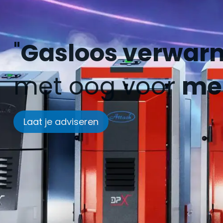
"
Gasloos verwar
met oog voor
men
Laat je adviseren