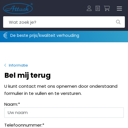
Offerte
Winkelw
De beste prijs/kwaliteit verhouding
Informatie
Bel mij terug
U kunt contact met ons opnemen door onderstaand
formulier in te vullen en te versturen.
Naam:*
Telefoonnummer:*