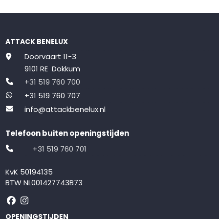
ATTACK BENELUX
Doorvaart 11-3
9101 RE Dokkum
+31 519 760 700
+31 519 760 707
info@attackbenelux.nl
Telefoon buiten openingstijden
+31 519 760 701
KvK 50194135
BTW NL001427743B73
Volg ons op Facebook
Volg ons op Instagram
OPENINGSTIJDEN