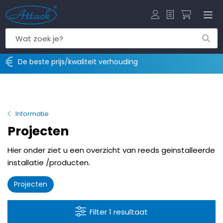
Offerte
Winkelw
De beste prijs/kwaliteit verhouding
Informatie
Projecten
Hier onder ziet u een overzicht van reeds geinstalleerde
installatie /producten.
Projecten
Filter 1 resultaat