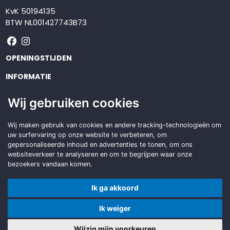
KvK 50194135
BTW NL001427743B73
Volg ons op Facebook
Volg ons op Instagram
OPENINGSTIJDEN
INFORMATIE
KLANTENSERVICE
Wij gebruiken cookies
Op zoek naar een
Wij maken gebruik van cookies en andere tracking-technologieën om
duurzame
oplossing?
uw surfervaring op onze website te verbeteren, om
gepersonaliseerde inhoud en advertenties te tonen, om ons
Offerte aanvragen
websiteverkeer te analyseren en om te begrijpen waar onze
bezoekers vandaan komen.
Ik ga akkoord
Copyright © 2026 Attack Benelux
Ik weiger
Made with
BO. Be Original
| Powered by
BO Creator DXP®
Wijzig mijn voorkeuren